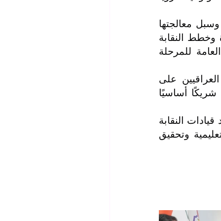
حيث بحث الجانبان خلال اللقاء أبرز التحديات التي تواجه الأسرة التعليمية وسبل معالجتها 
إلى جانب مناقشة عدد من الملفات المشتركة بما ينسجم مع رؤية الوزارة وخطط النقابة 
في النهوض بالقطاع التربوي وكذلك تم التداول فيما يتعلق بالامتحانات العامة للمرحلة 
من جهته أشاد معالي الوزير بالدور الفاعل الذي تؤديه نقابة المعلمين العراقيين على 
المستويين المهني والوطني مؤكّدًا حرص الوزارة على دعم النقابة بوصفها شريكًا أساسيًا 
بدوره ، ثمّن السيد النقيب هذه الزيارة لما لها من اعتبارات بليغة وكبيرة عند قيادات النقابة 
مؤكداً استعداد النقابة للتعاون التام مع الوزارة من أجل خدمة العملية التعليمية وتحقيق 