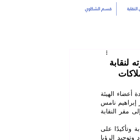
النقابة
قسم الشكاوي
ه لنقابة
لاكات
استقبل السيد عدي حاتم العيساوي نقيب المعلمين العراقيين ونائبه والسادة أعضاء الهيئة 
الإدارية المركزية والسيد رئيس فرع الرصافة .. معالي وزير التربية الدكتور إبراهيم نامس 
الجبوري والسيد مهدي العوادي الوكيل العلمي للوزارة في زيارة رسمية إلى مقر النقابة 
وجاءت الزيارة في إطار تعزيز أواصر التعاون المشترك بين الوزارة والنقابة وتأكيدًا على 
أهمية الشراكة المؤسساتية في دعم المسيرة التربوية والتعليمية في البلاد وتوحيد الرؤيا 