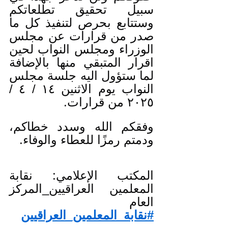
سبيل تحقيق تطلعاتكم 
وستتابع بحرص لتنفيذ كل ما 
صدر من قرارات عن مجلس 
الوزراء ومجلس النواب لحين 
اقرار المتبقي منها بالإضافة 
لما ستؤول اليه جلسة مجلس 
النواب يوم الاثنين ١٤ / ٤ / 
٢٠٢٥ من قرارات.
وفقكم الله وسدد خطاكم، 
ودمتم رمزًا للعطاء والوفاء.
المكتب الإعلامي: نقابة 
المعلمين العراقيين_المركز 
العام
#نقابة_المعلمين_العراقيين