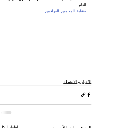
العام
#نقابة_المعلمين_العراقيين
الاخبار و الانشطة
إظهار الكل
المنشورات الأخيرة