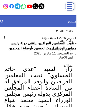
منشور
All Posts
1 مارس 2025
1 دقيقة قراءة
All Posts
▪️ نقيب المعلمين العراقيين يلتقي دولة رئيس
مجلس الوزراء لبحث تحسين ▪️أوضاع المعلمين
الاخبار و الانشطة
تاريخ التحديث:
11 مارس 2025
اهم الاخبار
مقالات
زار السيد "عدي حاتم 
العيساوي" نقيب المعلمين 
العراقيين والوفد المرافق له 
من السادة اعضاء المجلس 
المركزي بدولة رئيس مجلس 
الوزراء السيد محمد شياع 
السوداني ' حيث جرى خلال 