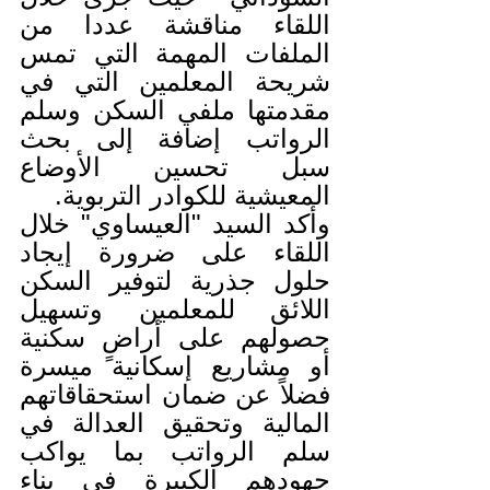
اللقاء مناقشة عددا من 
الملفات المهمة التي تمس 
شريحة المعلمين التي في 
مقدمتها ملفي السكن وسلم 
الرواتب إضافة إلى بحث 
سبل تحسين الأوضاع 
المعيشية للكوادر التربوية.
وأكد السيد "العيساوي" خلال 
اللقاء على ضرورة إيجاد 
حلول جذرية لتوفير السكن 
اللائق للمعلمين وتسهيل 
حصولهم على أراضٍ سكنية 
أو مشاريع إسكانية ميسرة 
فضلاً عن ضمان استحقاقاتهم 
المالية وتحقيق العدالة في 
سلم الرواتب بما يواكب 
جهودهم الكبيرة في بناء 