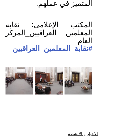
المتميز في عملهم.
المكتب الإعلامي: نقابة 
المعلمين العراقيين_المركز 
العام
#نقابة_المعلمين_العراقيين
الاخبار و الانشطة