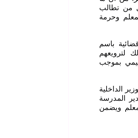
حدث هو اجتهاد خاطئ لمفرزة تفتيش امنّي وان النقابة اول من تطالب 
بتطبيق القانون ولكن ليس بالطريقة التي تنال من كرامة المعلم وحرمة 
كما وجهة السيد النقيب من ان النقابة ستقوم برفع دعوى قضائية باسم 
الزميلات والزملاء ملاك المدرسة بحق مفرزة التفتيش وذلك لترويعهم 
التلاميذ وتجاوزهم على حرمة المؤسسة التربوية وملاكها التعليمي بموجب 
وطالب العيساوي الجهات الحكومية والأمنية وبالخصوص معالي وزير الداخلية 
بفتح تحقيق عاجل ونزيه في الحادثة وضمان إطلاق سراح مدير المدرسة 
ومحاسبة المقصرين بما يعزز مبادئ العدالة ويحمي كرامة المعلم ويضمن 