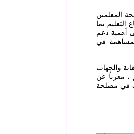
وجرى خلال اللقاء بحث عدد من القضايا المهمة التي تخص شريحة المعلمين 
لا سيما تحسين الظروف المعيشية للكوادر التربوية وتطوير قطاع التعليم بما 
يسهم في بناء جيل واعٍ ومؤهل للمستقبل ، كما أكد الجانبان على أهمية دعم 
النقابات المهنية وتعزيز دورها في حماية حقوق أعضائها والمساهمة في 
حيثُ شدد السيد "العيساوي" على أهمية الحوار المستمر بين النقابة والجهات 
السياسية الفاعلة لتحقيق الأهداف المشتركة في خدمة التعليم ، معرباً عن 
أمله بأن تسهم هذه اللقاءات في إحداث تغييرات إيجابية تصب في مصلحة 