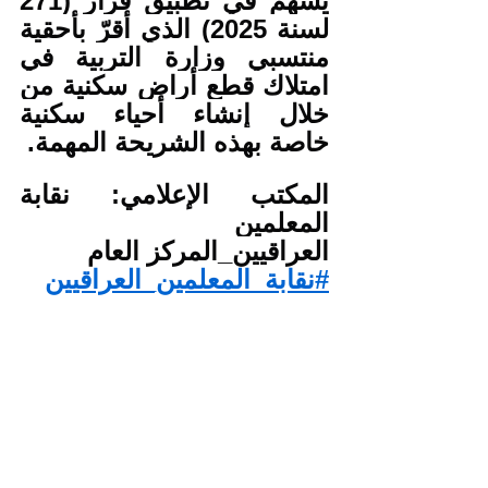
يسهم في تطبيق قرار (271 
لسنة 2025) الذي أقرّ بأحقية 
منتسبي وزارة التربية في 
امتلاك قطع أراضٍ سكنية من 
خلال إنشاء أحياء سكنية 
خاصة بهذه الشريحة المهمة.
المكتب الإعلامي: نقابة 
المعلمين
العراقيين_المركز العام
#نقابة_المعلمين_العراقيين