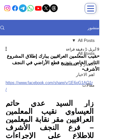
منشور
All Posts
9 أبريل
1 دقيقة قراءة
All Posts
▪️نقيب المعلمين العراقيين يبارك إطلاق المشروع
الثاني الخاص بتوزيع قطع الأراضي في النجف
الاخبار و الانشطة
الأشرف▪️
اهم الاخبار
https://www.facebook.com/share/v/1E6oG1AQ1r
مقالات
/
زار السيد عدي حاتم 
العيساوي نقيب المعلمين 
العراقيين مقر نقابة المعلمين 
– فرع النجف الأشرف 
للاطلاع على الإجراءات 