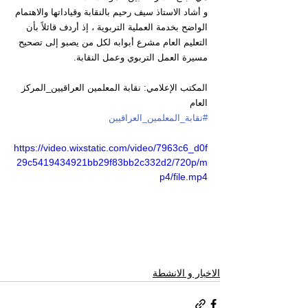
و أشاد الاستاذ سيف رحيم بالنقابة وقياداتها والاهتمام 
الواضح بخدمة العملية التربوية ، إذ أردف قائلاً بأن 
التعليم العام مشرع أبوابه لكل من يصبو إلى تصحيح 
مسيرة العمل التربوي وعمل النقابة.
المكتب الإعلامي: نقابة المعلمين العراقيين_المركز 
العام
#نقابة_المعلمين_العراقيين
https://video.wixstatic.com/video/7963c6_d0f
29c5419434921bb29f83bb2c332d2/720p/m
p4/file.mp4
الاخبار و الانشطة