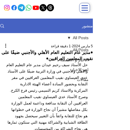
منشور
All Posts
5 مارس 2024
1 دقيقة قراءة
All Posts
•مدير عام التعليم العام الأهلي والأجنبي ضيفًا على
نقيب المعلمين العراقيين•
الاخبار و الانشطة
حل الأستاذ سيف رحيم عيدان مدير عام التعليم العام 
اهم الاخبار
والأهلي والأجنبي في وِزارة التربية ضيفًا على الأستاذ 
عدي العيساوي نقيب المعلمين العراقيين في مقر 
مقالات
النقابة وبحضور السادة أعضاء الهيئة الادارية 
المركزية والاستاذ كريم التميمي رئيس فرع الكرخ.
وصرح الأستاذ عدي العيساوي نقيب المعلمين 
العراقيين أن النقابة مدافعة وداعمة لعمل الوزارة 
بكل مفاصلها مشيراً أن نجاح الوزارة في خطواتها 
هو نجاح للنقابة واثقاً بأن التغيير سيحصل بجهود 
الطاقة الشبابية والشراكة مهنية التي ستكون ثمارها 
هي نجاح الشراكة بين المؤسسات.