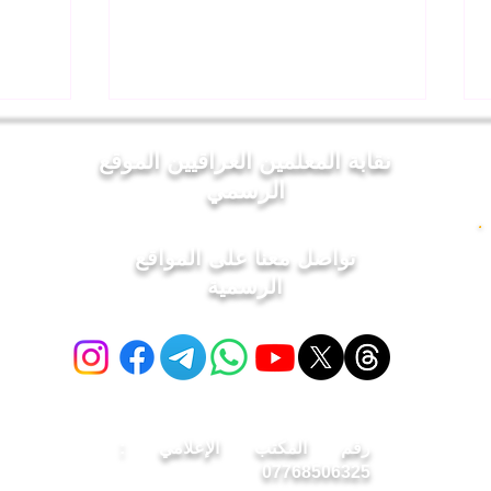
نقابة المعلمين العراقيين الموقع
الرسمي
تواصل معنا على المواقع
الرسمية
السيد "عدي حاتم العيساوي"
▪️نقيب
نقيب المعلمين العراقيين يوجّه
بيت ا
رسالة إلى الزميلات والزملاء في
مجلس ا
الملاكات التربوية والتعليمية:
رقم المكتب الإعلامي :
07768506325