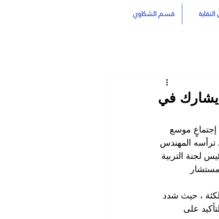
النقابة
قسم الشكاوي
 يشارك في
إجتماعٍ موسع 
 ترأسه المهندس 
س لجنة التربية 
 مستشار 
كئة ، حيث شدد 
تأكيد على 