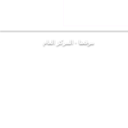
موقعنا - المركز العام
 المعلمين العراقيين يزور
لحكمة ويلتقي بالسيد رئيس
لأمناء▪️