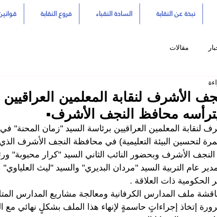
نبذة عن النقابة
السادة النقباء
فروع النقابة
قوانين 
بار
مقالات
جف الأشرف لنقابة المعلمين العراقيين
يترأسه محافظ النجف الأشرف▪️
 لنقابة المعلمين العراقيين برئاسة السيد "زمان المحنة" في 
مرة لتحسين البيئة التعليمية) في محافظة النجف الأشرف الذي
نجف الأشرف وبحضور النائب الثاني السيد "كرار محبوبة" ورئي
دير عام التربية السيد "مردان البديري" والسيد "ليث العلياوي"
ر الحكومية ذات العلاقة .
ناقشة ملف المدارس الكرفانية ومعالجة مشاريع المدارس المتل
ة إتخاذ إجراءاتٍ حاسمةٍ لإنهاء هذا الملف بشكلٍ نهائي مع ال