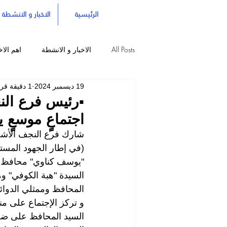
الرئيسية
الاخبار و الانشطة
All Posts
الاخبار و الانشطة
اهم الاخ
19 ديسمبر 2024
1 دقيقة قراءة
▪️رئيس فرع الن
اجتماعٍ موسعٍ 
شارك فرع النجف الأشرف
(في إطار الجهود المست
"يوسف كناوي" محافظ ال
السيدة "هبة الكوفي" وم
المحافظ وممثلي 
الدوائ
و تركز الإجتماع على م
السيد المحافظ على ضرور