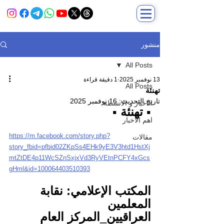
منشور
All Posts
13 نوفمبر 2025
1 دقيقة قراءة
All Posts
تهنئة
تاريخ التحديث:
16 نوفمبر 2025
الاخبار و الانشطة
▪️ تهنئة ▪️
اهم الاخبار
https://m.facebook.com/story.php?
مقالات
story_fbid=pfbid02ZKpSs4EHk9yE3V3htd1HstXj
mtZtDE4p11WcSZnSxjxVd3RyVEtnPCFY4xGcs
gHml&id=100064403510393
المكتب
الإعلامي:
نقابة
المعلمين
العراقيين
_
المركز
العام