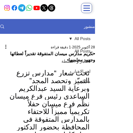
منشور
All Posts
28 أكتوبر 2025
1 دقيقة قراءة
All Posts
▪️تكريم مدارس ميسان المتفوقة تقديراً لعطائها
وجهود معلميها▪️
الاخبار و الانشطة
اهم الاخبار
تحت شعار “مدارس تزرع 
التميّز وتحصد المجد” 
مقالات
وبرعاية السيد عبدالكريم 
الساعدي رئيس فرع ميسان 
نظّم فرع ميسان حفلاً 
تكريمياً مميزاً للاحتفاء 
بالمدارس المتفوقة في 
المحافظة بحضور الدكتور 