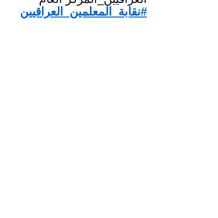
#نقابة_المعلمين_العراقيين