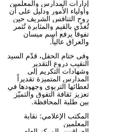
إدارات المدارس والمعلمين 
وأولياء الأمور ودليل على أن 
روح التنافس الشريف حين 
تُغذّى بالقيم والمثابرة تُثمر 
تفوقاً يرفع اسم ميسان 
والعراق عالياً.
وفي ختام الحفل، قدّم السيد 
النقيب دروع التقدير 
وشهادات التكريم إلى 
المدارس المتميزة تقديراً 
لعطائها التربوي وجهودها في 
تعزيز ثقافة التفوق والتميّز 
بين طلبة المحافظة.
المكتب الإعلامي: نقابة 
المعلمين
العراقيين_المركز العام