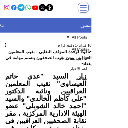
منشور
All Posts
10 فبراير
1 دقيقة قراءة
All Posts
▪️تأكيدًا لوحدة الموقف النقابي.. نقيب المعلمين
العراقيين يهنئ نقيب الصحفيين بتسنم مهامه في
الاخبار و الانشطة
بغداد▪️
اهم الاخبار
زار السيد "عدي حاتم 
مقالات
العيساوي" نقيب المعلمين 
العراقيين ونائبه الدكتور 
"علي كاظم الخالدي" والسيد 
"احمد خالد الشويلي" عضو 
الهيئة الادارية المركزية ، مقر 
نقابة الصحفيين العراقيين في 