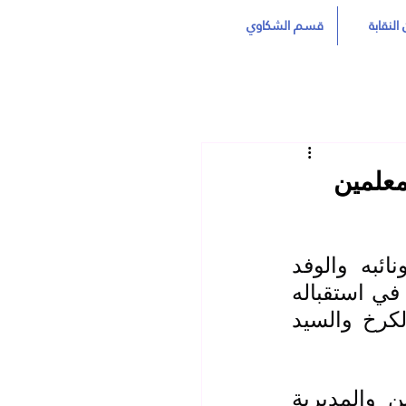
النقابة
قسم الشكاوي
لمعلمين
زار السيد عدي حاتم العيساوي نقيب المعلمين العراقيين ونائبه والوفد 
المرافق له المديرية العامة لتربية بغداد الكرخ الثالثة حيث كان في استقباله 
السيد سعد الربيعي المدير العام وبحضور السيد رئيس فرع الكرخ والسيد 
حيث جرى خلال اللقاء بحث سبل التعاون بين نقابة المعلمين والمديرية 