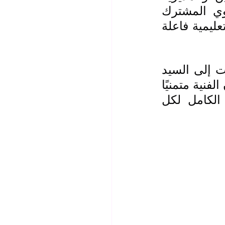
العامة لتربية الكرخ الثالثة بما يسهم في تعزيز العمل التربوي المشترك 
والارتقاء بالواقع التعليمي ودعم الملاكات التدريسية وخلق بيئة تعليمية فاعلة 
وفي سياق الزيارة، قدّم السيد النقيب والوفد التهاني والتبريكات إلى السيد 
عباس الزبيدي بمناسبة تسنمه مهام معاون المدير العام للشؤون الفنية متمنيًا 
له النجاح والتوفيق في أداء مسؤولياته ومؤكدًا دعم النقابة الكامل لكل 