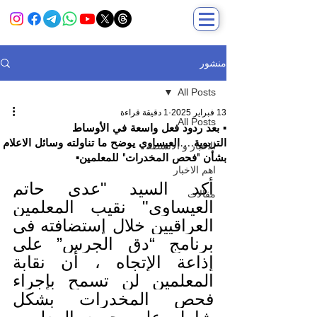
منشور
All Posts
13 فبراير 2025
1 دقيقة قراءة
All Posts
▪️ بعد ردود فعل واسعة في الأوساط
التربوية….العيساوي يوضح ما تناولته وسائل الاعلام
الاخبار و الانشطة
بشأن "فحص المخدرات" للمعلمين▪️
اهم الاخبار
أكد السيد "عدي حاتم 
مقالات
العيساوي" نقيب المعلمين 
العراقيين خلال إستضافته في 
برنامج “دق الجرس” على 
إذاعة الإتجاه ، أن نقابة 
المعلمين لن تسمح بإجراء 
فحص المخدرات بشكل 