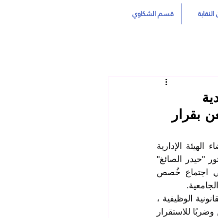
النقابة
قسم الشكاوي
ية
ن بقرار
استقبل السيد "عدي حاتم العيساوي" نقيب المعلمين العراقيين ونائبه والسادة أعضاء الهيئة الإدارية 
المركزية كلاً من السيد "قاسم طعمة جودة" رئيس اتحاد الحقوقيين العراقيين والدكتور "حيدر الصائغ" 
نقيب الصيادلة العراقيين والسيد "علاء المالكي" نقيب المهن الصحية العراقية في اجتماع خُصص 
حيث ناقش السادة رؤساء الاتحادات والنقابات مخالفة القرار للنصوص الدستورية والقانونية الوظيفية ، 
محذرين من ان الاستمرار بهذا المسار يُعد مساسًا مباشرًا بمبدأ العدالة وتكافؤ الفرص وضربًا للاستقرار 