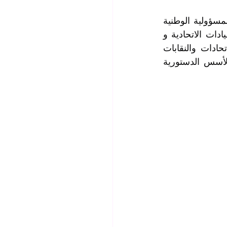
فيما شدد الحاضرون على أن الصمت إزاء هكذا قرارات يُعد تفريطًا بالحقوق وأن المسؤولية الوطنية 
تفرض على الاتحادات والنقابات اتخاذ موقف حازم لحماية منتسبيها...فيما اتفقت القيادات الاتحادية و 
النقابية على تشكيل جبهة قانونية موحدة والمباشرة برفع دعوى قضائية باسم الاتحادات والنقابات 
للطعن بالقرار أمام الجهات القضائية المختصة باعتباره قرارًا فاقدًا للانسجام مع الأسس الدستورية 