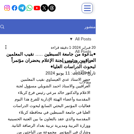
منشور
All Posts
20 فبراير 2024
1 دقيقة قراءة
All Posts
•بدعوة من جامعة السبطين ..... نقيب المعلمين
العراقيين ورئيس لجنة الإعلام يحضران مؤتمراً
الاخبار و الانشطة
لبحوث الدراسات العليا•
اهم الاخبار
تاريخ التحديث:
11 يونيو 2024
حضر الاستاذ عدي العيساوي نقيب المعلمين 
مقالات
العراقيين والاستاذ احمد الشويلي مسؤول لجنة 
الاعلام والدكتور خالد مرعي رئيس فرع كربلاء 
المقدسة وأعضاء الهيئة الإدارية للفرع هذا اليوم 
فعاليات المؤتمر البحثي السابع لبحوث الدراسات 
العليا في جامعة السبطين في محافظة كربلاء 
المقدسة والذي عقد بالتعاون ما بين العتبة الحسينية 
ووزارة التربية ومديرية تربية بغداد الرصافة الثانية.
وشارك في المؤتمر  مجموعة من الباحثين من 