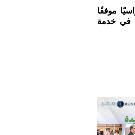
كل عام  وانتم بألف ألف خير  .. نتمنى لكم عامًا دراسيًا موفقًا 
مليئًا بالعطاء والإنجاز وأن يجعل الله جهودكم خالصة في خدمة 