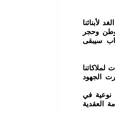
إنّ العام الدراسي الجديد هو فرصة نخطّ فيها ملامح الغد لأبنائنا 
وبناتنا الطلبة لنؤكد للجميع أن المعلمين هم عماد الوطن وحجر 
الأساس لنهضته ، ومهما تعاظمت التحديات والصعاب سيبقى 
أيها الأحبة لقد كان العام المنصرم عامًا حافلًا بالإنجازات لملاكاتنا 
التربوية والتعليمية بفضل تكاتف المخلصين حيث أثمرت الجهود 
 • إقرار قانون وزارة التربية وما يحمله من مكاسب نوعية في 
مقدمتها مضاعفة المخصصات المهنية واحتساب الخدمة العقدية 