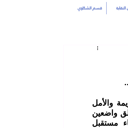
النقابة
قسم الشكاوي
.
ها نحن نعود اليوم إلى رحاب مدارسنا محمّلين بالعزيمة والأمل 
لنستهلّ عامًا دراسيًا جديدًا نتطلع فيه إلى النجاح والتألق واضعين 
نصب أعيننا رسالتنا السامية في تربية الأجيال وبناء مستقبل 