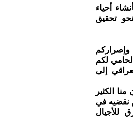
 • قرار مجلس الوزراء (271 لسنة 2025) الذي يقر بأنشاء أحياء 
سكنية خاصة لشريحة المعلمين وهو خطوة كبيرة نحو تحقيق 
إن هذه الإنجازات لم تكن لتتحقق لولا وحدة صفكم وإصراركم 
ودعمكم لنقابتكم التي ستبقى الصوت المدافع والدرع الحامي لكم 
وسنعمل معًا لإكمال ما بدأناه حتى نصل بالمعلم العراقي إلى 
الزميلات الزملاء الأفاضل  ..  إن أبناءنا الطلبة ينتظرون منا الكثير 
فلنكن القدوة في التفاني والإخلاص ولنجعل من كل يوم نقضيه في 
مدارسنا لبنة في بناء عراق مزدهر ومستقبل مشرق للأجيال 