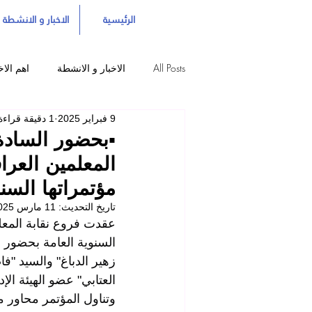
الرئيسية
الاخبار و الانشطة
All Posts
الاخبار و الانشطة
اهم الاخ
9 فبراير 2025
1 دقيقة قراءة
▪️بحضور السادة
المعلمين العراق
مؤتمراتها السنو
تاريخ التحديث:
11 مارس 2025
عقدت فروع نقابة المعلم
السنوية العامة بحضور ا
زهير الدباغ" والسيد "فا
العتابي" عضو الهيئة الإ
وتناول المؤتمر محاور مت