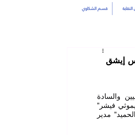
النقابة
قسم الشكاوي
رس إيشق
استقبل السيد “عدي حاتم العيساوي“ نقيب المعلمين العراقيين والسادة 
أعضاء الهيئة الإدارية المركزية في مقر النقابة ببغداد السيد “تيموثي فيشر” 
رئيس تنفيذي لمجموعة مدارس ستيرلينغ والسيد “ميران عبدالحميد” مدير 