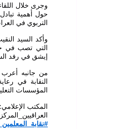
التربوي في العرا
إيشق في رفد السا
المؤسسات التعليمي
المكتب الإعلامي: 
العراقيين_المركز 
#نقابة_المعلمين_