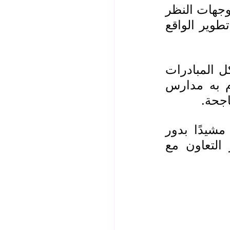
وجرى خلال اللقاء بحث آفاق التعاون التربوي والتعليمي وتبادل وجهات النظر 
حول أهمية تبادل الخبرات بين المؤسسات التعليمية بما يخدم تطوير الواقع 
وأكد السيد النقيب حرص نقابة المعلمين العراقيين على دعم كل المبادرات 
التي تصب في خدمة العملية التعليمية مثمنًا الدور الذي تقوم به مدارس 
اجحة.
من جانبه أعرب الوفد عن شكره وتقديره لحفاوة الاستقبال مشيدًا بدور 
النقابة في رعاية الملاكات التربوية وحرصها على مد جسور التعاون مع 