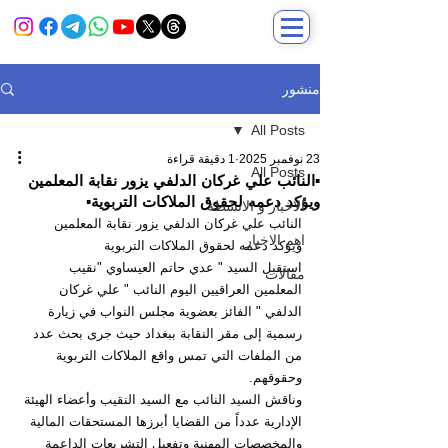
منشور
All Posts
23 نوفمبر 2025
1 دقيقة قراءة
All Posts
▪️النائب علي غركان الدلفي يزور نقابة المعلمين
ويؤكد دعمه لحقوق الملاكات التربوية▪️
الاخبار و الانشطة
النائب علي غركان الدلفي يزور نقابة المعلمين 
اهم الاخبار
ويؤكد دعمه لحقوق الملاكات التربوية
استقبل السيد " عدي حاتم العيساوي "نقيب 
مقالات
المعلمين العراقيين اليوم النائب " علي غركان 
الدلفي " الفائز بعضوية مجلس النواب في زيارة 
رسمية إلى مقر النقابة ببغداد حيث جرى بحث عدد 
من الملفات التي تمس واقع الملاكات التربوية 
وحقوقهم.
وناقش السيد النائب مع السيد النقيب وأعضاء الهيئة 
الإدارية عدداً من القضايا أبرزها المستحقات المالية 
والمخصصات المهنية وتفعيل التشريعات الداعمة 