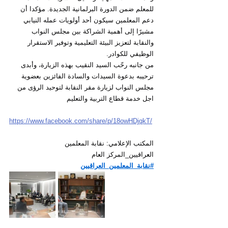
للمعلم ضمن الدورة البرلمانية الجديدة. مؤكدا أن 
دعم المعلمين سيكون أحد أولويات عمله النيابي 
مشيرًا إلى أهمية الشراكة بين مجلس النواب 
والنقابة لتعزيز البيئة التعليمية وتوفير الاستقرار 
الوظيفي للكوادر.
من جانبه رحّب السيد النقيب بهذه الزيارة، وأبدى 
ترحيبه بدعوة السيدات والسادة الفائزين بعضوية 
مجلس النواب لزيارة مقر النقابة لتوحيد الرؤى من 
اجل خدمة قطاع التربية والتعليم
https://www.facebook.com/share/p/18owHDjqkT/
المكتب الإعلامي: نقابة المعلمين
العراقيين_المركز العام
#نقابة_المعلمين_العراقيين