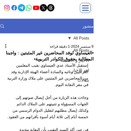
منشور
All Posts
9 سبتمبر 2024
1 دقيقة قراءة
All Posts
▪️العيساوي لوفد المحاضرين غير المثبتين : واجبنا
المطالبة بحقوق الكوادر التربوية▪️
الاخبار و الانشطة
إستقبل الأستاذ عدي العيساوي نقيب المعلمين 
اهم الاخبار
العراقيين ونائبه والسادة أعضاء الهيئة الإدارية وفد 
من المحاضرين غير المثبتين على ملاك وزارة التربية 
مقالات
في مقر النقابة اليوم.
وجاءت هذه الزيارة من أجل إيصال صوتهم إلى 
الجهات المسؤولة و تثبيتهم على الملاك الدائم 
وكذلك إيصال مطلبهم لتقليل الدوام الرسمي من 
خمسة أيام إلى ثلاثة أيام أسوة بأقرانهم من العقود.
في حين أكد السيد النقيب بأن النقابة مؤيدة 