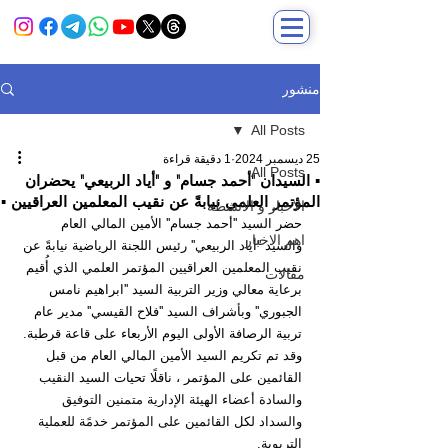
منشور
All Posts
25 ديسمبر 2024
1 دقيقة قراءة
All Posts
▪️ السيدان "أحمد جسام" و "أياد الربيعي" يحضران
المؤتمر العلمي نيابةً عن نقيب المعلمين العراقيين ▪️
الاخبار و الانشطة
حضر السيد ''أحمد جسام'' الأمين المالي العام 
اهم الاخبار
والسيد ''أياد الربيعي'' رئيس اللجنة الرياضية نيابةً عن 
نقيب المعلمين العراقيين المؤتمر العلمي الذي أُقيم 
مقالات
برعاية معالي وزير التربية السيد ''ابراهيم نامس 
الجبوري'' وبأشراف السيد ''فلاح القيسي'' مدير عام 
تربية الرصافة الأولى اليوم الأربعاء على قاعة قرطبة.
وقد تم تكريم السيد الأمين المالي العام من قبل 
القائمين على المؤتمر ، ناقلًا تحيات السيد 
النقيب 
والسادة أعضاء الهيئة الإدارية متمنين التوفيق 
والسداد لكل القائمين على المؤتمر خدمًة للعملية 
التربوية.