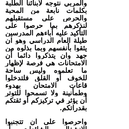
والمربي نتوجه لأبنائنا الطلبة 
بكلمات نابعة من المحبة 
والحرص على مستقبلهم 
لنذكرهم بما حرصوا على 
التأكيد عليه أباءهم المدرسين 
طيلة العام الدراسي وهو ان 
يثقوا بأنفسهم وبما بذلوه من 
جهد وان يتذكروا دائما أن 
الامتحانات هي فرصة لإظهار 
ما تعلموه وليس ساحة 
للخوف أو القلق فلتدخلوا 
قاعات الامتحان بهدوء 
وطمأنينة ولا تسمحوا للتوتر 
أن يؤثر في تركيزكم أو ثقتكم 
بقدراتكم.
واحرصوا على ان تتجنبوا 