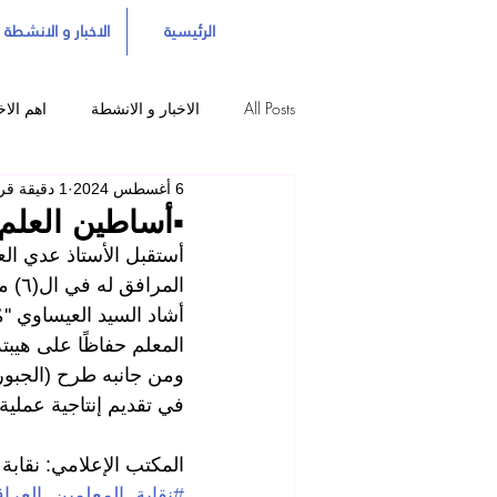
الرئيسية
الاخبار و الانشطة
All Posts
الاخبار و الانشطة
اهم الاخ
6 أغسطس 2024
1 دقيقة قراءة
▪️أساطين العلم
أستقبل الأستاذ عدي الع
المرافق له في ال(٦) من شهر آب الجاري في مقر النقابة.
أشاد السيد العيساوي ''مُف
المعلم حفاظًا على هيبت
ومن جانبه طرح (الجبوري)
في تقديم إنتاجية عملية 
المكتب الإعلامي: نقابة 
#نقابة_المعلمين_العراق